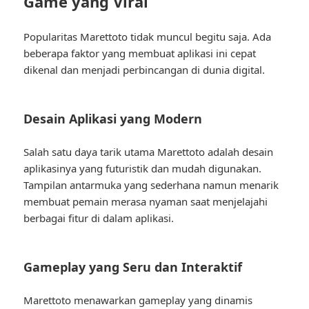
Game yang Viral
Popularitas Marettoto tidak muncul begitu saja. Ada
beberapa faktor yang membuat aplikasi ini cepat
dikenal dan menjadi perbincangan di dunia digital.
Desain Aplikasi yang Modern
Salah satu daya tarik utama Marettoto adalah desain
aplikasinya yang futuristik dan mudah digunakan.
Tampilan antarmuka yang sederhana namun menarik
membuat pemain merasa nyaman saat menjelajahi
berbagai fitur di dalam aplikasi.
Gameplay yang Seru dan Interaktif
Marettoto menawarkan gameplay yang dinamis