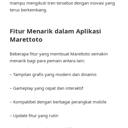
mampu mengikuti tren tersebut dengan inovasi yang
terus berkembang.
Fitur Menarik dalam Aplikasi
Marettoto
Beberapa fitur yang membuat Marettoto semakin
menarik bagi para pemain antara lain:
– Tampilan grafis yang modern dan dinamis
– Gameplay yang cepat dan interaktif
– Kompatibel dengan berbagai perangkat mobile
– Update fitur yang rutin