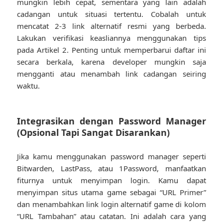
mungkin lebih cepat, sementara yang lain adalah
cadangan untuk situasi tertentu. Cobalah untuk
mencatat 2-3 link alternatif resmi yang berbeda.
Lakukan verifikasi keasliannya menggunakan tips
pada Artikel 2. Penting untuk memperbarui daftar ini
secara berkala, karena developer mungkin saja
mengganti atau menambah link cadangan seiring
waktu.
Integrasikan dengan Password Manager
(Opsional Tapi Sangat Disarankan)
Jika kamu menggunakan password manager seperti
Bitwarden, LastPass, atau 1Password, manfaatkan
fiturnya untuk menyimpan login. Kamu dapat
menyimpan situs utama game sebagai “URL Primer”
dan menambahkan link login alternatif game di kolom
“URL Tambahan” atau catatan. Ini adalah cara yang