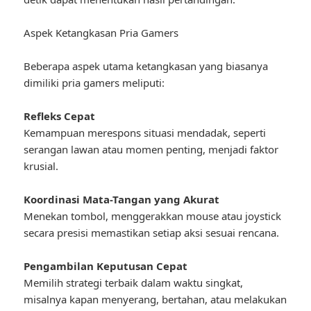
Aspek Ketangkasan Pria Gamers
Beberapa aspek utama ketangkasan yang biasanya
dimiliki pria gamers meliputi:
Refleks Cepat
Kemampuan merespons situasi mendadak, seperti
serangan lawan atau momen penting, menjadi faktor
krusial.
Koordinasi Mata-Tangan yang Akurat
Menekan tombol, menggerakkan mouse atau joystick
secara presisi memastikan setiap aksi sesuai rencana.
Pengambilan Keputusan Cepat
Memilih strategi terbaik dalam waktu singkat,
misalnya kapan menyerang, bertahan, atau melakukan