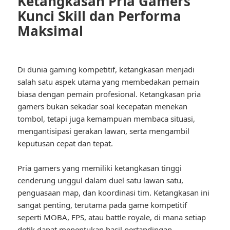
Ketangkasan Pria Gamers
Kunci Skill dan Performa
Maksimal
Di dunia gaming kompetitif, ketangkasan menjadi
salah satu aspek utama yang membedakan pemain
biasa dengan pemain profesional. Ketangkasan pria
gamers bukan sekadar soal kecepatan menekan
tombol, tetapi juga kemampuan membaca situasi,
mengantisipasi gerakan lawan, serta mengambil
keputusan cepat dan tepat.
Pria gamers yang memiliki ketangkasan tinggi
cenderung unggul dalam duel satu lawan satu,
penguasaan map, dan koordinasi tim. Ketangkasan ini
sangat penting, terutama pada game kompetitif
seperti MOBA, FPS, atau battle royale, di mana setiap
detik dapat menentukan hasil pertandingan.