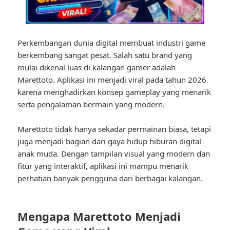
Perkembangan dunia digital membuat industri game
berkembang sangat pesat. Salah satu brand yang
mulai dikenal luas di kalangan gamer adalah
Marettoto. Aplikasi ini menjadi viral pada tahun 2026
karena menghadirkan konsep gameplay yang menarik
serta pengalaman bermain yang modern.
Marettoto tidak hanya sekadar permainan biasa, tetapi
juga menjadi bagian dari gaya hidup hiburan digital
anak muda. Dengan tampilan visual yang modern dan
fitur yang interaktif, aplikasi ini mampu menarik
perhatian banyak pengguna dari berbagai kalangan.
Mengapa Marettoto Menjadi