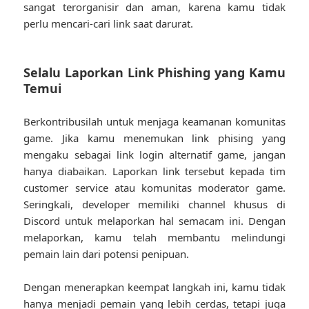
sangat terorganisir dan aman, karena kamu tidak
perlu mencari-cari link saat darurat.
Selalu Laporkan Link Phishing yang Kamu
Temui
Berkontribusilah untuk menjaga keamanan komunitas
game. Jika kamu menemukan link phising yang
mengaku sebagai link login alternatif game, jangan
hanya diabaikan. Laporkan link tersebut kepada tim
customer service atau komunitas moderator game.
Seringkali, developer memiliki channel khusus di
Discord untuk melaporkan hal semacam ini. Dengan
melaporkan, kamu telah membantu melindungi
pemain lain dari potensi penipuan.
Dengan menerapkan keempat langkah ini, kamu tidak
hanya menjadi pemain yang lebih cerdas, tetapi juga