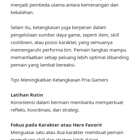
menjadi pembeda utama antara kemenangan dan
kekalahan.
Selain itu, ketangkasan juga berperan dalam
pengelolaan sumber daya game, seperti item, skill
cooldown, atau posisi karakter, yang semuanya
memengaruhi performa tim. Pemain tangkas mampu
memanfaatkan setiap peluang lebih optimal dibanding
pemain yang lambat bereaksi.
Tips Meningkatkan Ketangkasan Pria Gamers
Latihan Rutin
Konsistensi dalam bermain membantu memperkuat
refleks, koordinasi, dan strategi.
Fokus pada Karakter atau Hero Favorit
Menguasai satu atau dua karakter membuat pemain
memahami skill dan strategi lebih dalam.