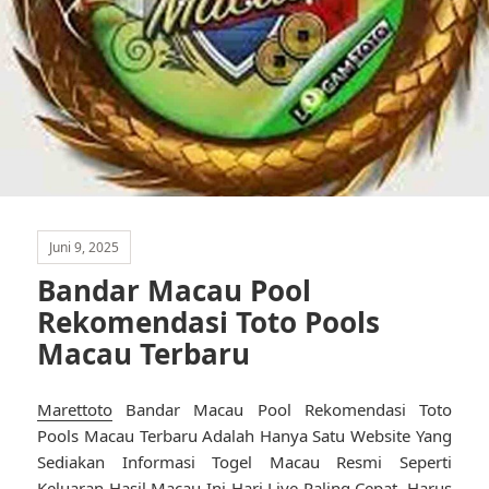
Juni 9, 2025
Bandar Macau Pool
Rekomendasi Toto Pools
Macau Terbaru
Marettoto
Bandar Macau Pool Rekomendasi Toto
Pools Macau Terbaru Adalah Hanya Satu Website Yang
Sediakan Informasi Togel Macau Resmi Seperti
Keluaran Hasil Macau Ini Hari Live Paling Cepat. Harus