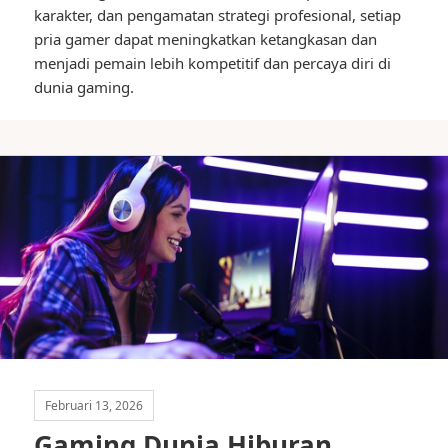
karakter, dan pengamatan strategi profesional, setiap
pria gamer dapat meningkatkan ketangkasan dan
menjadi pemain lebih kompetitif dan percaya diri di
dunia gaming.
Februari 13, 2026
Gaming Dunia Hiburan