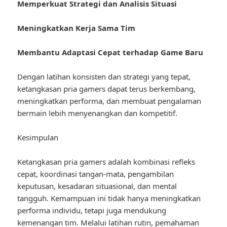
Memperkuat Strategi dan Analisis Situasi
Meningkatkan Kerja Sama Tim
Membantu Adaptasi Cepat terhadap Game Baru
Dengan latihan konsisten dan strategi yang tepat,
ketangkasan pria gamers dapat terus berkembang,
meningkatkan performa, dan membuat pengalaman
bermain lebih menyenangkan dan kompetitif.
Kesimpulan
Ketangkasan pria gamers adalah kombinasi refleks
cepat, koordinasi tangan-mata, pengambilan
keputusan, kesadaran situasional, dan mental
tangguh. Kemampuan ini tidak hanya meningkatkan
performa individu, tetapi juga mendukung
kemenangan tim. Melalui latihan rutin, pemahaman