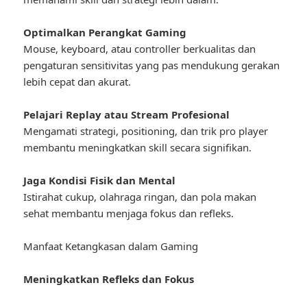
Optimalkan Perangkat Gaming
Mouse, keyboard, atau controller berkualitas dan
pengaturan sensitivitas yang pas mendukung gerakan
lebih cepat dan akurat.
Pelajari Replay atau Stream Profesional
Mengamati strategi, positioning, dan trik pro player
membantu meningkatkan skill secara signifikan.
Jaga Kondisi Fisik dan Mental
Istirahat cukup, olahraga ringan, dan pola makan
sehat membantu menjaga fokus dan refleks.
Manfaat Ketangkasan dalam Gaming
Meningkatkan Refleks dan Fokus