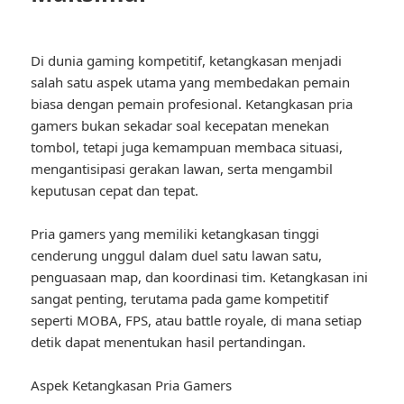
Di dunia gaming kompetitif, ketangkasan menjadi
salah satu aspek utama yang membedakan pemain
biasa dengan pemain profesional. Ketangkasan pria
gamers bukan sekadar soal kecepatan menekan
tombol, tetapi juga kemampuan membaca situasi,
mengantisipasi gerakan lawan, serta mengambil
keputusan cepat dan tepat.
Pria gamers yang memiliki ketangkasan tinggi
cenderung unggul dalam duel satu lawan satu,
penguasaan map, dan koordinasi tim. Ketangkasan ini
sangat penting, terutama pada game kompetitif
seperti MOBA, FPS, atau battle royale, di mana setiap
detik dapat menentukan hasil pertandingan.
Aspek Ketangkasan Pria Gamers