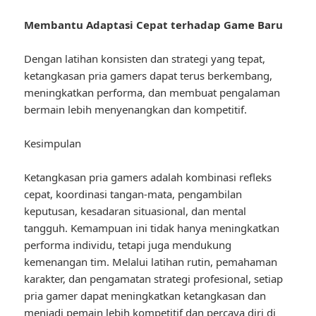
Membantu Adaptasi Cepat terhadap Game Baru
Dengan latihan konsisten dan strategi yang tepat,
ketangkasan pria gamers dapat terus berkembang,
meningkatkan performa, dan membuat pengalaman
bermain lebih menyenangkan dan kompetitif.
Kesimpulan
Ketangkasan pria gamers adalah kombinasi refleks
cepat, koordinasi tangan-mata, pengambilan
keputusan, kesadaran situasional, dan mental
tangguh. Kemampuan ini tidak hanya meningkatkan
performa individu, tetapi juga mendukung
kemenangan tim. Melalui latihan rutin, pemahaman
karakter, dan pengamatan strategi profesional, setiap
pria gamer dapat meningkatkan ketangkasan dan
menjadi pemain lebih kompetitif dan percaya diri di