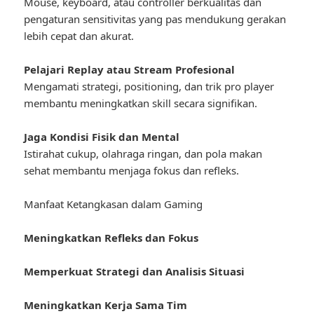
Mouse, keyboard, atau controller berkualitas dan
pengaturan sensitivitas yang pas mendukung gerakan
lebih cepat dan akurat.
Pelajari Replay atau Stream Profesional
Mengamati strategi, positioning, dan trik pro player
membantu meningkatkan skill secara signifikan.
Jaga Kondisi Fisik dan Mental
Istirahat cukup, olahraga ringan, dan pola makan
sehat membantu menjaga fokus dan refleks.
Manfaat Ketangkasan dalam Gaming
Meningkatkan Refleks dan Fokus
Memperkuat Strategi dan Analisis Situasi
Meningkatkan Kerja Sama Tim